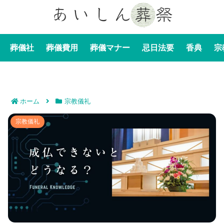
葬儀社
葬儀費用
葬儀マナー
忌日法要
香典
宗
ホーム
宗教儀礼
成仏できないとどうなる？霊となってこの世を彷徨って
宗教儀礼
しまうのか？