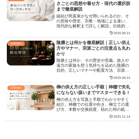
きません。この記事では、霊...
さごとの思想や着せ方・現代の選択肢
まで徹底解説
縦結び死装束がなぜ用いられるのか、そ
の意味や歴史、宗教・地域による違い、
現代的な解釈まで詳しく解説。伝統的作
法から、縦結びの具体的な結び方や精神
2025.08.21
的な背景、エンディングドレスとの融合
まで幅広く紹介します。
陰膳とは何かを徹底解説｜正しい供え
宗教儀礼
方やマナー、宗派ごとの注意点も丸わ
かり
陰膳とは何か、その歴史や意義、故人や
遠方の家族を想う気持ちを込めた陰膳の
目的、正しいマナーや配置方法、宗派や
地域による違いなどを詳しく解説。陰膳
2025.08.21
を通して大切な人を想う心の伝え方も紹
介します。
榊の供え方の正しい手順｜神棚で失礼
宗教儀礼
にならない扱いまでマスターできる！
榊の供え方を写真と手順でわかりやすく
紹介。神棚での位置や向き、榊立ての選
び方、本数や交換頻度、枯れた時の処
分、造花の可否、喪中や祭事での違い、
2025.11.14
長持ちさせる管理や日々の供養のポイン
トまで、初心者でも失礼にならない扱い
方を丁寧に解説。写真付きで手順を追え
ばすぐ実践できるので、神事に慣れない