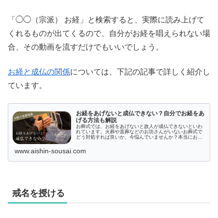
「◯◯（宗派） お経」と検索すると、実際に読み上げて
くれるものが出てくるので、自分がお経を唱えられない場
合、その動画を流すだけでもいいでしょう。
お経と成仏の関係
については、下記の記事で詳しく紹介し
ています。
お経をあげないと成仏できない？自分でお経をあ
げる方法も解説
お葬式では、お経をあげないと故人が成仏できないといわ
れています。火葬や直葬などのお坊さんがいないお葬式で
どう対処すれば良いか、今悩んでいませんか？本当にお経
をあげないと成仏できないのか真相を紐解き、お経をあげ
られない場合の対処法を具体的に解説します。お経の重要
www.aishin-sousai.com
性を、本記事で理解しましょう。
戒名を授ける