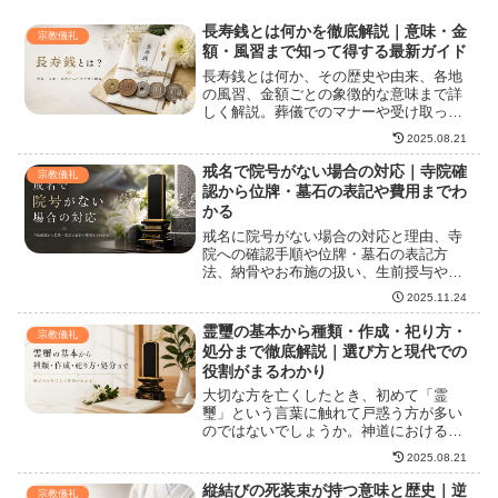
長寿銭とは何かを徹底解説｜意味・金
宗教儀礼
額・風習まで知って得する最新ガイド
長寿銭とは何か、その歴史や由来、各地
の風習、金額ごとの象徴的な意味まで詳
しく解説。葬儀でのマナーや受け取った
後の使い方、未来への意義についてもわ
2025.08.21
かりやすく紹介し、長寿銭の全体像を学
べる内容です。
戒名で院号がない場合の対応｜寺院確
宗教儀礼
認から位牌・墓石の表記や費用までわ
かる
戒名に院号がない場合の対応と理由、寺
院への確認手順や位牌・墓石の表記方
法、納骨やお布施の扱い、生前授与や後
付けの実務手順、費用目安や授与までの
2025.11.24
期間、宗派別傾向や相続上の注意点ま
で、実務目線でわかりやすく解説しま
霊璽の基本から種類・作成・祀り方・
宗教儀礼
す。配偶者や先祖とのランク調整方法、
処分まで徹底解説｜選び方と現代での
位牌・過去帳の整合性確認、法要での見
役割がまるわかり
え方や寺院交渉のコツ、よくあるケース
大切な方を亡くしたとき、初めて「霊
と対応例も具体的に紹介。
璽」という言葉に触れて戸惑う方が多い
のではないでしょうか。神道における霊
璽とは何か、位牌との違いやその現代的
2025.08.21
な意味、準備のタイミングや正しい祀り
方など、知っておきたい疑問や不安は尽
縦結びの死装束が持つ意味と歴史｜逆
宗教儀礼