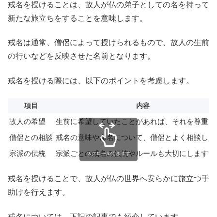
戒名を授けることは、故人が仏の弟子としての名を持って
新たな旅立ちをすることを意味します。
戒名は通常、僧侶によって授けられるもので、故人の生前
の行いなどを反映させた名前となります。
戒名を授ける際には、以下のポイントを考慮します。
項目
内容
故人の希望
生前に希望していたことがあれば、それを尊重し
僧侶との相談
戒名の意味や命名について、僧侶とよく相談しま
宗派の伝統
宗派ごとの戒名の伝統やルールも大切にします
スクロールできます
戒名を授けることで、故人が仏の世界へ安らかに旅立つ手
助けを行えます。
戒名については、下記の記事でも紹介しています。