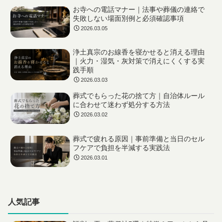
お寺への電話マナー｜法事や葬儀の連絡で
失敗しない場面別例と必須確認事項
2026.03.05
浄土真宗のお線香を寝かせると消える理由
｜火力・湿気・灰対策で消えにくくする実
践手順
2026.03.03
葬式でもらった花の捨て方｜自治体ルール
に合わせて迷わず処分する方法
2026.03.02
葬式で疲れる原因｜事前準備と当日のセル
フケアで負担を半減する実践法
2026.03.01
人気記事