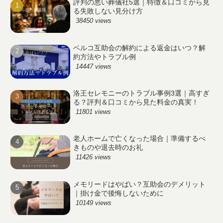
評判の悪い葬儀社5選｜特徴＆口コミから見
る失敗しない見分け方
38450 views
ベルコ互助会の解約による返金はいつ？解
約方法やトラブル例
14447 views
洛王セレモニーのトラブル事例3選｜高すぎ
る？評判＆口コミから見た料金の真実！
11801 views
老人ホームで亡くなった場合｜準備するべ
きものや退去時のお礼
11426 views
メモリードはやばい？互助会のデメリット
｜掛け金で後悔しないために
10149 views