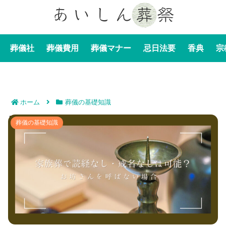
葬儀社
葬儀費用
葬儀マナー
忌日法要
香典
宗
ホーム
葬儀の基礎知識
家族葬で読経なし・戒名なしは可能？お坊さんを呼ばな
葬儀の基礎知識
い場合の形式