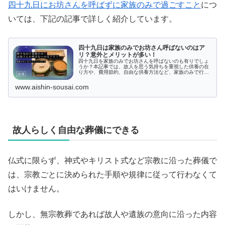
四十九日にお坊さんを呼ばずに家族のみで過ごすこと
につ
いては、下記の記事で詳しく紹介しています。
四十九日は家族のみでお坊さん呼ばないのはア
リ？意外とメリットが多い！
四十九日を家族のみでお坊さんを呼ばないのも有りでしょ
うか？本記事では、故人を思う気持ちを重視した供養の在
り方や、費用節約、自由な供養方法など、家族のみで行う
メリットを詳しく解説します。お坊さんを呼ばずに四十九
日を行う際の注意点も紹介。また、故人の思い出を語り合
www.aishin-sousai.com
う大切な時間の過ごし方についても触れています。
故人らしく自由な葬儀にできる
仏式に限らず、神式やキリスト式など宗教に沿った葬儀で
は、宗教ごとに決められた手順や規律に従って行わなくて
はいけません。
しかし、無宗教葬であれば故人や遺族の意向に沿った内容