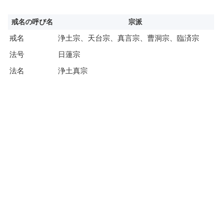
戒名の呼び名
宗派
戒名
浄土宗、天台宗、真言宗、曹洞宗、臨済宗
法号
日蓮宗
法名
浄土真宗