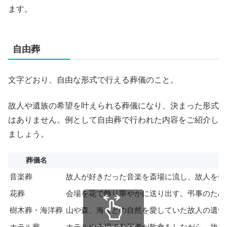
ます。
自由葬
文字どおり、自由な形式で行える葬儀のこと。
故人や遺族の希望を叶えられる葬儀になり、決まった形式
はありません。例として自由葬で行われた内容をご紹介し
ましょう。
葬儀名
内
音楽葬
故人が好きだった音楽を斎場に流し、故人を偲
花葬
会場を花で飾り華やかに送り出す。弔事のため
樹木葬・海洋葬
山や森、海などの自然を愛していた故人の遺骨
ホテル葬
ホテルの会場で参列者が飲食をしながら、故人
スクロールできます