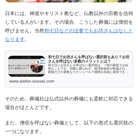
日本には、神道やキリスト教など、仏教以外の宗教を信仰
している人がいます。その場合、こうした葬儀には僧侶を
呼びません。当然
初七日などの法要でもお坊さんはなしと
なります
。
初七日でお坊さんを呼ばない選択肢もあり？お坊
さんを呼ばない多数のメリットとは？
初七日にお坊さんを呼ばない選択肢は、一部の家庭では自
然なことです。宗教に縛られず、経済的負担が軽減され、
家族だけの柔軟なスケジュールで感情を自由に表現できる
メリットも。その反面、供養の適切さや親族の理解が不安
要因になることも。この記事では、お坊さんを呼ばない初
www.aishin-sousai.com
七日の迎え方とそのメリット・デメリットについて詳しく
解説します。
そのため、葬儀社は仏式以外の葬儀にも柔軟に対応できる
場合がほとんどです。
また、僧侶を呼ばない葬儀として、以下の形式も選択肢の
一つになります。