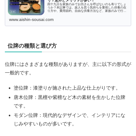
リ？意外とメリットが多い！
四十九日を家族のみでお坊さんを呼ばないのも有りでしょ
うか？本記事では、故人を思う気持ちを重視した供養の在
り方や、費用節約、自由な供養方法など、家族のみで行う
メリットを詳しく解説します。お坊さんを呼ばずに四十九
日を行う際の注意点も紹介。また、故人の思い出を語り合
www.aishin-sousai.com
う大切な時間の過ごし方についても触れています。
位牌の種類と選び方
位牌にはさまざまな種類がありますが、主に以下の形式が
一般的です。
塗位牌：漆塗りが施された上品な仕上がりです。
唐木位牌：黒檀や紫檀など木の素材を生かした位牌
です。
モダン位牌：現代的なデザインで、インテリアにな
じみやすいものが多いです。