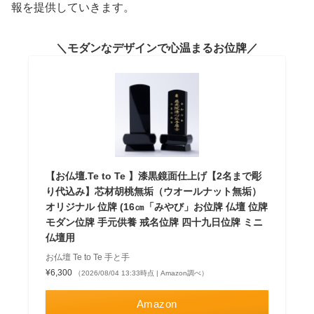
報を提供していきます。
モダンなデザインで心温まるお位牌
【お仏壇.Te to Te 】漆黒鏡面仕上げ【2名まで彫
り代込み】芯材胡桃無垢（ウオールナット無垢）
オリジナル 位牌 (16㎝「みやび」お位牌 仏壇 位牌
モダン位牌 手元供養 戒名位牌 四十九日位牌 ミニ
仏壇用
お仏壇 Te to Te 手と手
¥6,300
（2026/08/04 13:33時点 | Amazon調べ）
Amazon