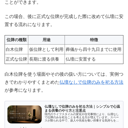
ことができます。
この場合、後に正式な位牌が完成した際に改めて仏壇に安
置する流れになります。
位牌の種類
用途
特徴
白木位牌
仮位牌として利用
葬儀から四十九日までに使用
正式な位牌
長期に渡る供養
仏壇に安置する
白木位牌を使う場面やその後の扱い方については、実例つ
きでわかりやすくまとめた
仏壇なしで位牌のみを祀る方法
が参考になります。
仏壇なしで位牌のみを祀る方法｜シンプルで心温
まる供養のやり方と注意点
現代のライフスタイルの変化や住宅事情により、仏壇なし
で位牌のみを祀ることを考える方が増えています。スペー
スが限られる中で、故人や先祖を敬い供養する気持ちをど
う表現するのか、多くの方が悩まされています。この記事
では、仏壇がなくても問題なく位牌...