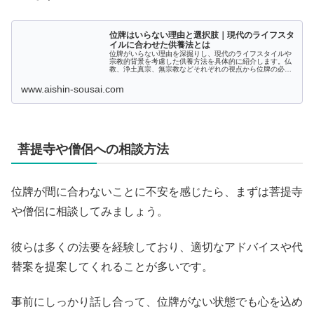
位牌はいらない理由と選択肢｜現代のライフスタ
イルに合わせた供養法とは
位牌がいらない理由を深掘りし、現代のライフスタイルや
宗教的背景を考慮した供養方法を具体的に紹介します。仏
教、浄土真宗、無宗教などそれぞれの視点から位牌の必要
性を検証し、位牌を持たない場合のメリット・デメリット
も詳しく解説。最後に、位牌の処分方法についても触れ、
www.aishin-sousai.com
多様な選択肢を提案します。興味を引く内容をお探しの方
に最適です。
菩提寺や僧侶への相談方法
位牌が間に合わないことに不安を感じたら、まずは菩提寺
や僧侶に相談してみましょう。
彼らは多くの法要を経験しており、適切なアドバイスや代
替案を提案してくれることが多いです。
事前にしっかり話し合って、位牌がない状態でも心を込め