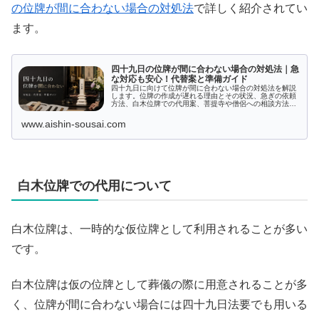
の位牌が間に合わない場合の対処法
で詳しく紹介されてい
ます。
四十九日の位牌が間に合わない場合の対処法｜急
な対応も安心！代替案と準備ガイド
四十九日に向けて位牌が間に合わない場合の対処法を解説
します。位牌の作成が遅れる理由とその状況、急ぎの依頼
方法、白木位牌での代用案、菩提寺や僧侶への相談方法ま
で、具体的な手順を提供。位牌の種類、選び方、注意点も
含め、四十九日に向けた準備をスムーズに進めるための実
www.aishin-sousai.com
用的なガイドです。困った時の心構えについてもアドバイ
スします。
白木位牌での代用について
白木位牌は、一時的な仮位牌として利用されることが多い
です。
白木位牌は仮の位牌として葬儀の際に用意されることが多
く、位牌が間に合わない場合には四十九日法要でも用いる