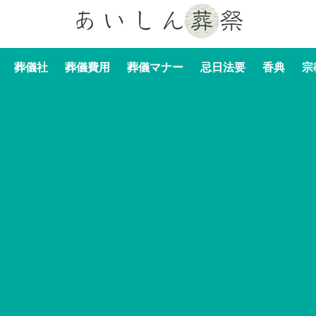
葬儀社
葬儀費用
葬儀マナー
忌日法要
香典
宗