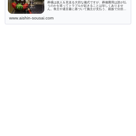
葬儀は故人を見送る大切な儀式ですが、葬儀費用は誰が払
うのかを巡ってトラブルが起きることは珍しくありませ
ん。喪主や遺言書に基づいて施主が支払う、親族で分担す
るなど様々なケースがあります。本記事では、葬儀費用に
支払いでケンカにならない心得や安くする方法を解説しま
www.aishin-sousai.com
す。