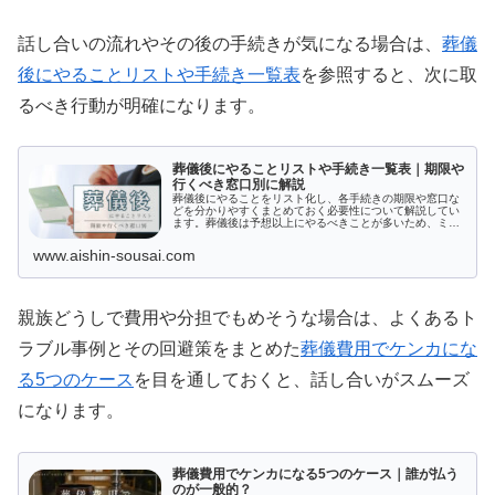
話し合いの流れやその後の手続きが気になる場合は、
葬儀
後にやることリストや手続き一覧表
を参照すると、次に取
るべき行動が明確になります。
葬儀後にやることリストや手続き一覧表｜期限や
行くべき窓口別に解説
葬儀後にやることをリスト化し、各手続きの期限や窓口な
どを分かりやすくまとめておく必要性について解説してい
ます。葬儀後は予想以上にやるべきことが多いため、ミス
や漏れを防ぐためには一覧表の作成をおすすめしながら、
手続きに必要な書類や困ったときの相談先などをご紹介し
www.aishin-sousai.com
ています。
親族どうしで費用や分担でもめそうな場合は、よくあるト
ラブル事例とその回避策をまとめた
葬儀費用でケンカにな
る5つのケース
を目を通しておくと、話し合いがスムーズ
になります。
葬儀費用でケンカになる5つのケース｜誰が払う
のが一般的？