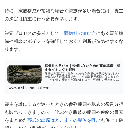
特に、家族構成が複雑な場合や親族が多い場合には、喪主
の決定は慎重に行う必要があります。
決定プロセスの参考として、
葬儀社の選び方
にある事前準
備や相談のポイントを確認しておくと判断が進めやすくな
ります。
葬儀社の選び方｜後悔しないための事前準備・探
すタイミングを解説
葬儀社の選び方に悩み、なかなか葬儀社を決められずにい
ませんか？葬儀社選びのコツを当記事で伝授いたしますの
で、ぜひ良い葬儀社を選びましょう。葬儀社の基本的な選
び方や葬儀社選びで後悔しないよう気を付ける点など、こ
れからお葬式を挙げるために葬儀社を選ぶ人が困らないよ
www.aishin-sousai.com
うな情報を盛り込みました。
喪主を誰にするか迷ったときの参列範囲や親族の役割分担
も関わってきますので、呼ぶべき親族の範囲や連絡の目安
をまとめた
葬式の出席はどこまでの親族を呼ぶ
も併せて確