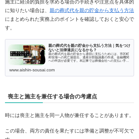
施主に経済的負担を求める場合の手続きや注意点を具体的
に知りたい場合は、
親の葬式代を親の貯金から支払う方法
にまとめられた実務上のポイントを確認しておくと安心で
す。
親の葬式代を親の貯金から支払う方法｜気をつけ
ないと法律違反になるかも？
親の葬式代を親の貯金から適切に支払うためには、市区町
村役場への死亡届提出、遺産分割協議書の作成、金融機関
への申請が必要です。本記事では葬儀会社への支払い手続
きや、遺産分割における法的リスクについても詳しく解説
し、親の葬式代を親の貯金で賄うための事前準備や注意点
www.aishin-sousai.com
を分かりやすく説明します。
喪主と施主を兼任する場合の考慮点
時には喪主と施主を同一人物が兼任することがあります。
この場合、両方の責任を果たすには準備と調整が不可欠で