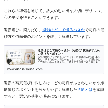
これらの準備を通じて、故人の思い出を大切に守りつつ、
心の平安を得ることができます。
遺影選びに悩んだら、
遺影はどこで撮るべきか
で写真の選
び方や依頼先のポイントを詳しく解説しています。
遺影はどこで撮るべきか｜完璧な1枚を残すため
の選び方とポイント
人生の終わりを迎えるにあたって、遺影は故人の思い出を
美しく残すための大切な一枚です。しかし、いざ遺影をど
こで撮るべきかを考えると、多くの選択肢に迷う方も多い
のではないでしょうか。写真館での撮影、自宅や特別な場
所での撮影、出張撮影サービスの利...
www.aishin-sousai.com
遺影の写真選びに悩む方は、どの写真がふさわしいかや撮
影依頼のポイントを分かりやすく解説した
遺影とは
を確認
すると、選定の基準が明確になります。