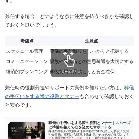
す。
兼任する場合、どのような点に注意を払うべきかを確認し
ておくと良いでしょう。
考慮点
注意点
スケジュール管理
葬儀の各段取りをしっかりと把握する
コミュニケーション
親族や関係者との意思疎通を大切にする
経済的プランニング
葬儀費用の見積もりと資金確保
スクロールできます
兼任時の役割分担やサポートの実例を知りたい方は、
葬儀
の手伝いをする際の役割とマナー
も合わせて確認しておく
と安心です。
葬儀の手伝いをする際の役割とマナー｜スムーズ
に準備を整えて心を込めたサポートを
葬儀の手伝いの役割や仕事内容について詳しく解説！受付
や会計係、接待から駐車場係まで、それぞれの役割とマナ
ーを網羅的に紹介します。また、服装や準備のポイント、