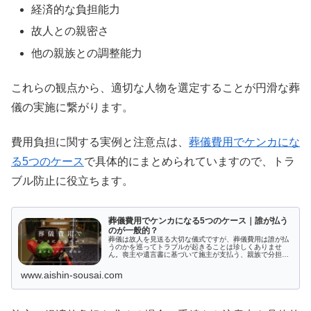
経済的な負担能力
故人との親密さ
他の親族との調整能力
これらの観点から、適切な人物を選定することが円滑な葬
儀の実施に繋がります。
費用負担に関する実例と注意点は、
葬儀費用でケンカにな
る5つのケース
で具体的にまとめられていますので、トラ
ブル防止に役立ちます。
葬儀費用でケンカになる5つのケース｜誰が払う
のが一般的？
葬儀は故人を見送る大切な儀式ですが、葬儀費用は誰が払
うのかを巡ってトラブルが起きることは珍しくありませ
ん。喪主や遺言書に基づいて施主が支払う、親族で分担す
るなど様々なケースがあります。本記事では、葬儀費用に
支払いでケンカにならない心得や安くする方法を解説しま
www.aishin-sousai.com
す。