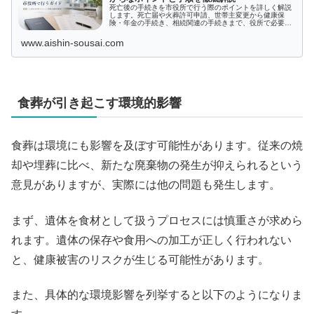
死亡後の手続きを市役所で行う際のポイントを詳しく解説
します。死亡届や火葬許可申請、世帯主変更から健康保
険・年金の手続き、相続関連の手続きまで、役所で必要と
なる多岐にわたる手続きを網羅。各種証明書や料金変更な
ども含まれていますので、大切な手続きをスムーズに進め
www.aishin-sousai.com
るためのガイドとしてぜひご活用ください。
食葬が引き起こす環境的影響
食葬は環境にも影響を及ぼす可能性があります。従来の焼
却や埋葬に比べ、新たな廃棄物の発生が抑えられるという
意見がありますが、実際には他の問題も発生します。
まず、遺体を食材として扱うプロセスには慎重さが求めら
れます。遺体の保存や食用への加工が正しく行われない
と、健康被害のリスクが生じる可能性があります。
また、具体的な環境影響を列挙すると以下のようになりま