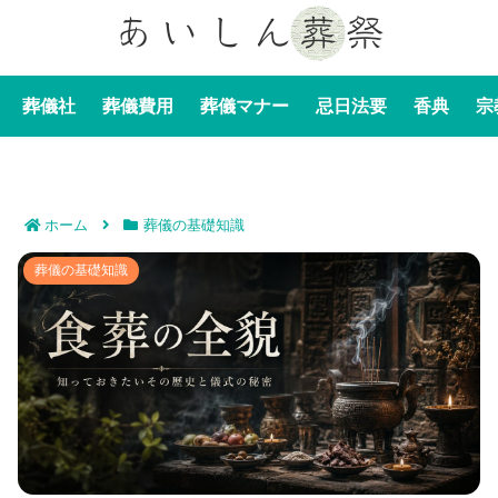
葬儀社
葬儀費用
葬儀マナー
忌日法要
香典
宗
ホーム
葬儀の基礎知識
食葬の全貌｜知っておきたいその歴史と儀式の秘密
葬儀の基礎知識