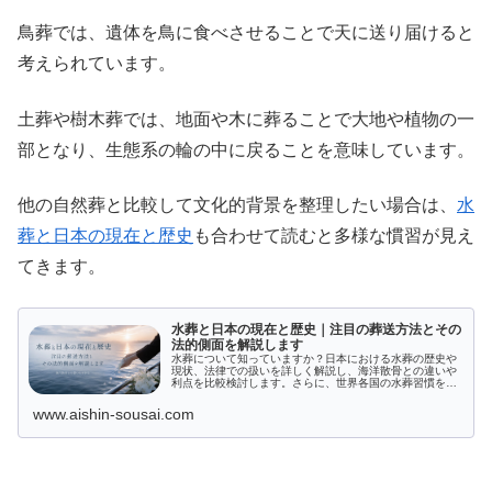
鳥葬では、遺体を鳥に食べさせることで天に送り届けると
考えられています。
土葬や樹木葬では、地面や木に葬ることで大地や植物の一
部となり、生態系の輪の中に戻ることを意味しています。
他の自然葬と比較して文化的背景を整理したい場合は、
水
葬と日本の現在と歴史
も合わせて読むと多様な慣習が見え
てきます。
水葬と日本の現在と歴史｜注目の葬送方法とその
法的側面を解説します
水葬について知っていますか？日本における水葬の歴史や
現状、法律での扱いを詳しく解説し、海洋散骨との違いや
利点を比較検討します。さらに、世界各国の水葬習慣を紹
介し、文化的背景を探ります。日本での水葬実施の特殊条
件や、海洋散骨を含む最新の情報を把握し、最適な選択肢
www.aishin-sousai.com
を見つけましょう。