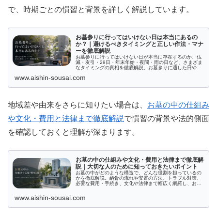
で、時期ごとの慣習と背景を詳しく解説しています。
お墓参りに行ってはいけない日は本当にあるの
か？｜避けるべきタイミングと正しい作法・マナ
ーを徹底解説
お墓参りに行ってはいけない日が本当に存在するのか、仏
滅・友引・29日・年末年始・夜間・雨の日など、さまざま
なタイミングの真相を徹底解説。お墓参りに適した日やマ
ナー、持ち物、時間帯ごとの注意点も詳しく紹介し、大切
www.aishin-sousai.com
な故人を偲ぶ最適な方法が分かります。
地域差や由来をさらに知りたい場合は、
お墓の中の仕組み
や文化・費用と法律まで徹底解説
で慣習の背景や法的側面
を確認しておくと理解が深まります。
お墓の中の仕組みや文化・費用と法律まで徹底解
説｜大切な人のために知っておきたいポイント
お墓の中がどのような構造で、どんな役割を担っているの
かを徹底解説。納骨の流れや安置の方法、トラブル対策、
必要な費用・手続き、文化や法律まで幅広く網羅し、お墓
の中についての疑問にしっかり答えます。
www.aishin-sousai.com