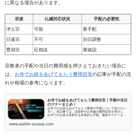
に異なる場合があります。
宗派
仏滅対応状況
手配の必要性
浄土宗
可能
要手配
日蓮宗
不可
別日調整
曹洞宗
応相談
要確認
宗教者の手配や当日の費用感を押さえておきたい場合に
は、
お寺でお経をあげてもらう費用目安
の記事が手配の流
れや相場の参考になります。
お寺でお経をあげてもらう費用目安｜手順や当日
のマナーまとめ！
お寺でのお経をあげてもらう費用や手順について知りたい
方へ。本記事では、読経料やお布施の費用目安を明示し、
お寺でのお経を依頼する具体的な手順、服装やマナーまで
網羅的に解説します。宗派の確認ポイントやシーン別のお
経の意味についても紹介し、お寺でのお経がわかりやすく
www.aishin-sousai.com
なっています。敷居が高いと感じる必要はありません。