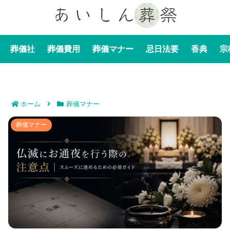
葬儀社
葬儀費用
葬儀マナー
忌日法要
香典
宗
ホーム
葬儀マナー
仏滅にお通夜を行う際の注意点｜スムーズに進めるため
葬儀マナー
の必須ガイド