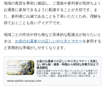
地域の風習を事前に確認し、ご遺族や参列者が気持ちよく
お通夜に参加できるように配慮することが大切です。ま
た、参列者に仏滅であることを了承いただくため、理解を
得ておくことも良いアイデアです。
地域ごとの作法や持ち物など具体的な配慮点が知りたいと
きは、
お盆のお墓参りの正しいやり方とマナー
を参照する
と実務的な準備がしやすくなります。
お盆のお墓参りの正しいやり方とマナー｜失敗し
ない持ち物・服装・時期から特別な供養方法まで
徹底解説
お盆のお墓参りのやり方に悩んでいませんか？お墓参りの
目的や意義、地域の違い、正しい手順や持ち物、服装マナ
ーまで詳しく解説。新盆供養や行けない場合の対策、よく
ある疑問にも丁寧に答え、ご先祖様を偲ぶ大切な時間の過
www.aishin-sousai.com
ごし方がわかります。