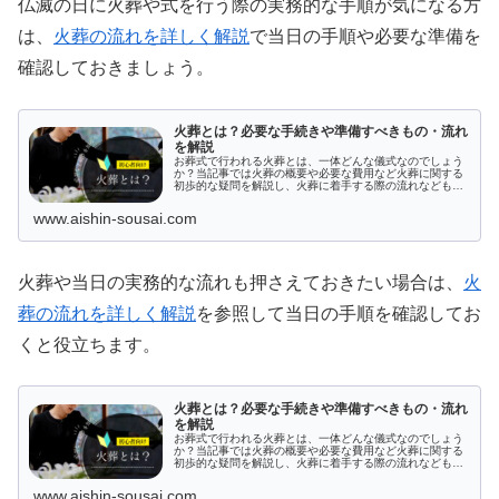
仏滅の日に火葬や式を行う際の実務的な手順が気になる方
は、
火葬の流れを詳しく解説
で当日の手順や必要な準備を
確認しておきましょう。
火葬とは？必要な手続きや準備すべきもの・流れ
を解説
お葬式で行われる火葬とは、一体どんな儀式なのでしょう
か？当記事では火葬の概要や必要な費用など火葬に関する
初歩的な疑問を解説し、火葬に着手する際の流れなども説
明しています。お葬式を間近に控えているけれど火葬がど
んなものか分からないとお悩みの方は、ぜひ当記事から火
www.aishin-sousai.com
葬の必要性を見出してください。
火葬や当日の実務的な流れも押さえておきたい場合は、
火
葬の流れを詳しく解説
を参照して当日の手順を確認してお
くと役立ちます。
火葬とは？必要な手続きや準備すべきもの・流れ
を解説
お葬式で行われる火葬とは、一体どんな儀式なのでしょう
か？当記事では火葬の概要や必要な費用など火葬に関する
初歩的な疑問を解説し、火葬に着手する際の流れなども説
明しています。お葬式を間近に控えているけれど火葬がど
んなものか分からないとお悩みの方は、ぜひ当記事から火
www.aishin-sousai.com