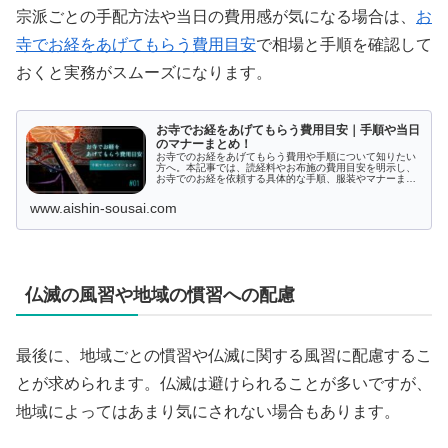
宗派ごとの手配方法や当日の費用感が気になる場合は、
お
寺でお経をあげてもらう費用目安
で相場と手順を確認して
おくと実務がスムーズになります。
お寺でお経をあげてもらう費用目安｜手順や当日
のマナーまとめ！
お寺でのお経をあげてもらう費用や手順について知りたい
方へ。本記事では、読経料やお布施の費用目安を明示し、
お寺でのお経を依頼する具体的な手順、服装やマナーまで
網羅的に解説します。宗派の確認ポイントやシーン別のお
経の意味についても紹介し、お寺でのお経がわかりやすく
www.aishin-sousai.com
なっています。敷居が高いと感じる必要はありません。
仏滅の風習や地域の慣習への配慮
最後に、地域ごとの慣習や仏滅に関する風習に配慮するこ
とが求められます。仏滅は避けられることが多いですが、
地域によってはあまり気にされない場合もあります。