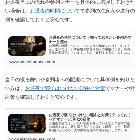
お通夜当日の流れや参列マナーを具体的に把握しておきた
い場合は、
お通夜の時間について
で参列の注意点や進行の
例を確認しておくと安心です。
お通夜の時間について｜知っておきたい参列のマ
ナーと流れ
お通夜の時間について、どのような印象をお持ちでしょう
か。近年では、日本各地の慣習や個々の事情により、時間
設定が多様化しています。初めて参列する方や、久しぶり
に参加する方にとって、適切な時間やマナーを理解するの
は難しいかもしれません。このよう...
www.aishin-sousai.com
当日の振る舞いや参列者への配慮について具体例を知りた
い方は、
お通夜で寝てはいけない理由と対策
でマナーや対
応策を確認しておくと安心です。
お通夜で寝てはいけない理由と対策｜知っておく
べきマナーと現代の変化
お通夜で寝てはいけない理由を知っていますか？寝ずの番
の由来や故人に寄り添う大切さを詳しく解説。また、睡眠
を避けるための工夫や体調管理の方法も紹介します。現代
における寝ずの番の在り方とその変化についても触れ、適
切な対応方法を考えてみましょう。この記事で、お通夜に
www.aishin-sousai.com