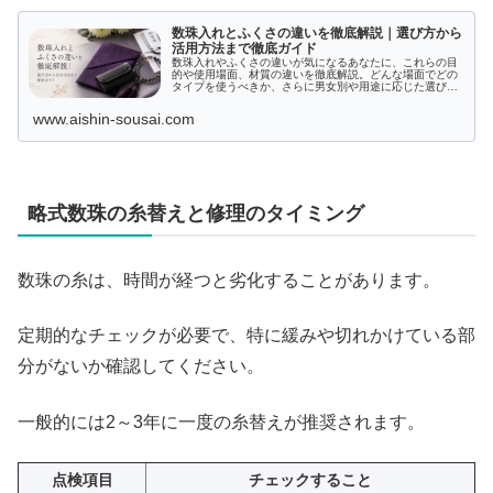
数珠入れとふくさの違いを徹底解説｜選び方から
活用方法まで徹底ガイド
数珠入れやふくさの違いが気になるあなたに、これらの目
的や使用場面、材質の違いを徹底解説。どんな場面でどの
タイプを使うべきか、さらに男女別や用途に応じた選び方
を紹介します。また、購入場所や保管方法、急な場面での
代用法もフォロー。正しい理解と活用法で、適切な選択を
www.aishin-sousai.com
サポートします。
略式数珠の糸替えと修理のタイミング
数珠の糸は、時間が経つと劣化することがあります。
定期的なチェックが必要で、特に緩みや切れかけている部
分がないか確認してください。
一般的には2～3年に一度の糸替えが推奨されます。
点検項目
チェックすること