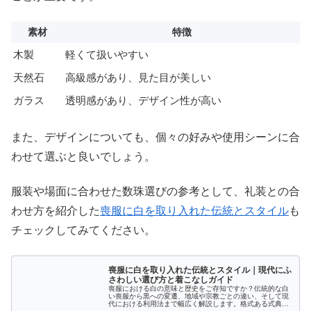
素材
特徴
木製
軽くて扱いやすい
天然石
高級感があり、見た目が美しい
ガラス
透明感があり、デザイン性が高い
また、デザインについても、個々の好みや使用シーンに合
わせて選ぶと良いでしょう。
服装や場面に合わせた数珠選びの参考として、礼装との合
わせ方を紹介した
喪服に白を取り入れた伝統とスタイル
も
チェックしてみてください。
喪服に白を取り入れた伝統とスタイル｜現代にふ
さわしい選び方と着こなしガイド
喪服における白の意味と歴史をご存知ですか？伝統的な白
い喪服から黒への変遷、地域や宗教ごとの違い、そして現
代における利用法まで幅広く解説します。格式ある式典や