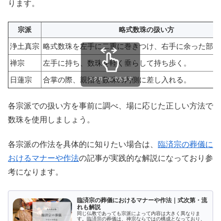
ります。
宗派
略式数珠の扱い方
浄土真宗
略式数珠を左手に二重に巻きつけ、右手に余った部分
禅宗
左手に持ち、数珠を軽く垂らして持ち歩く。
日蓮宗
合掌の際、親指を数珠の内側に差し入れる。
スクロールできます
各宗派での扱い方を事前に調べ、場に応じた正しい方法で
数珠を使用しましょう。
各宗派の作法を具体的に知りたい場合は、
臨済宗の葬儀に
おけるマナーや作法
の記事が実践的な解説になっており参
考になります。
臨済宗の葬儀におけるマナーや作法｜式次第・流
れも解説
同じ仏教であっても宗派によって内容は大きく異なりま
す。臨済宗の葬儀は、禅宗ならではの構成となっており、