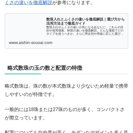
くさの違いを徹底解説
が参考になります。
数珠入れとふくさの違いを徹底解説｜選び方から
活用方法まで徹底ガイド
数珠入れやふくさの違いが気になるあなたに、これらの目
的や使用場面、材質の違いを徹底解説。どんな場面でどの
タイプを使うべきか、さらに男女別や用途に応じた選び方
を紹介します。また、購入場所や保管方法、急な場面での
代用法もフォロー。正しい理解と活用法で、適切な選択を
www.aishin-sousai.com
サポートします。
略式数珠の玉の数と配置の特徴
略式数珠は、珠の数が本式数珠より少ないため軽量で携帯
しやすいのが特徴です。
一般的には18珠または27珠のものが多く、コンパクトさ
が際立っています。
配置についても自由度が高く、モダンなデザインも多く見