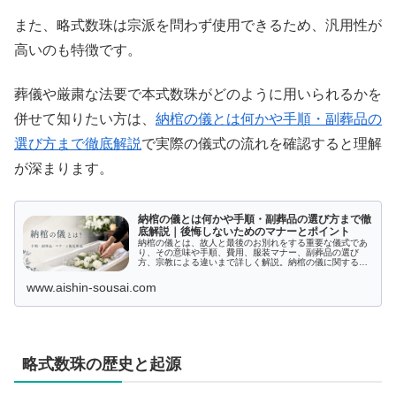
また、略式数珠は宗派を問わず使用できるため、汎用性が
高いのも特徴です。
葬儀や厳粛な法要で本式数珠がどのように用いられるかを
併せて知りたい方は、
納棺の儀とは何かや手順・副葬品の
選び方まで徹底解説
で実際の儀式の流れを確認すると理解
が深まります。
納棺の儀とは何かや手順・副葬品の選び方まで徹
底解説｜後悔しないためのマナーとポイント
納棺の儀とは、故人と最後のお別れをする重要な儀式であ
り、その意味や手順、費用、服装マナー、副葬品の選び
方、宗教による違いまで詳しく解説。納棺の儀に関するよ
くある質問にも答え、心を込めて送り出すための知識が深
まります。
www.aishin-sousai.com
略式数珠の歴史と起源