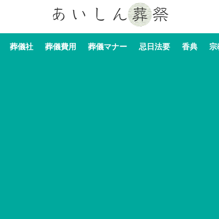
葬儀社
葬儀費用
葬儀マナー
忌日法要
香典
宗