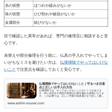
糸の状態
ほつれや緩みがないか
珠の状態
ひび割れや破損がないか
金属部分
錆びがないか
目で確認した異常があれば、専門の修理店に相談すると安
心です。
糸替えや部分修理を行う前に、仏具の手入れでやってしま
いがちなミスを避けたい方は、
仏壇掃除でやってはいけな
いこと
で注意点を確認しておくと安心です。
仏壇掃除でやってはいけないこと｜守るべき注意
点と正しいお手入れ方法
仏壇掃除では、やってはいけないことがいくつかありま
す。特に水拭きや洗剤の使用は仏壇を傷める原因になりま
す。この記事では、正しい手順や道具選びまで詳しく解説
し、唐木仏壇や金仏壇の掃除の違い、プロに依頼するメリ
ットも紹介します。大切な仏壇を美しく保つための知識を
www.aishin-sousai.com
お届けします。