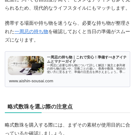
られるため、現代的なライフスタイルにもマッチします。
携帯する場面や持ち物を迷うなら、必要な持ち物が整理さ
れた
一周忌の持ち物
を確認しておくと当日の準備がスムー
ズになります。
一周忌の持ち物｜これで安心！準備すべきアイテ
ムとマナーガイド
一周忌に必要な持ち物について詳しく解説！施主と参列者
の持ち物の違いや、宗教ごとの違い、香典や数珠、袱紗の
使い方に至るまで、準備の注意点を押さえましょう。季節
や場所に応じた工夫を加え、一般的なお供え物からマナー
までを網羅し、恥をかかない準備をサポートします。
www.aishin-sousai.com
略式数珠を選ぶ際の注意点
略式数珠を購入する際には、まずその素材が使用目的に合
っているか確認しましょう。