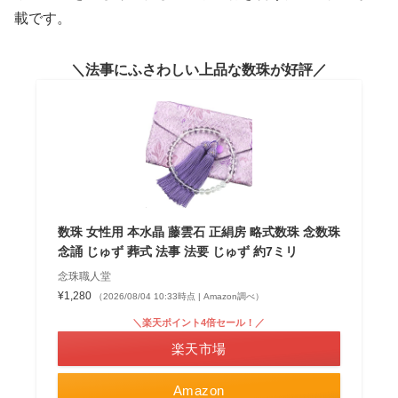
載です。
法事にふさわしい上品な数珠が好評
数珠 女性用 本水晶 藤雲石 正絹房 略式数珠 念数珠
念誦 じゅず 葬式 法事 法要 じゅず 約7ミリ
念珠職人堂
¥1,280
（2026/08/04 10:33時点 | Amazon調べ）
＼楽天ポイント4倍セール！／
楽天市場
Amazon