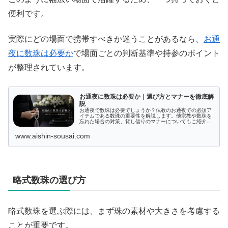
便利です。
実際にどの場面で携帯すべきか迷うことがあるなら、
お通
夜に数珠は必要か
で場面ごとの判断基準や持参のポイント
が整理されています。
お通夜に数珠は必要か｜選び方とマナーを徹底解
説
お通夜で数珠は必要でしょうか？仏教のお通夜での必須ア
イテムである数珠の重要性を解説します。他宗教や数珠を
忘れた場合の対策、貸し借りのマナーについてもご紹介。
また、種類や選び方から持ち方、使用マナーまで詳しく説
明し、適切な購入先もお伝えします。お通夜での数珠に関
www.aishin-sousai.com
する疑問を解消し、適切な準備を整えましょう。
略式数珠の選び方
略式数珠を選ぶ際には、まず珠の素材や大きさを考慮する
ことが重要です。