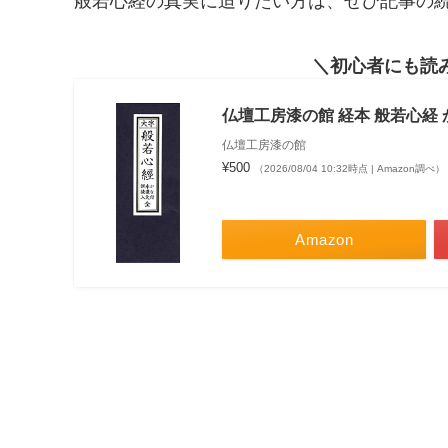
般若心経の真実に迫りたい方は、ぜひ記事の
初心者にも読
仏壇工房漆の館 経本 般若心経 
仏壇工房漆の館
¥500
（2026/08/04 10:32時点 | Amazon調べ）
Amazon