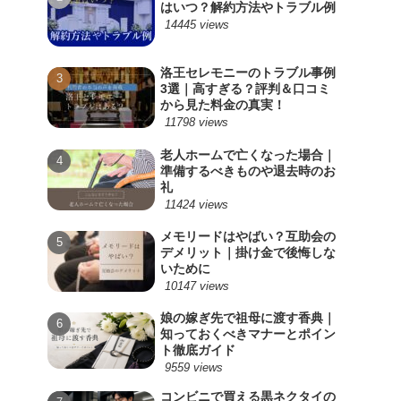
はいつ？解約方法やトラブル例
14445 views
洛王セレモニーのトラブル事例
3選｜高すぎる？評判＆口コミ
から見た料金の真実！
11798 views
老人ホームで亡くなった場合｜
準備するべきものや退去時のお
礼
11424 views
メモリードはやばい？互助会の
デメリット｜掛け金で後悔しな
いために
10147 views
娘の嫁ぎ先で祖母に渡す香典｜
知っておくべきマナーとポイン
ト徹底ガイド
9559 views
コンビニで買える黒ネクタイの