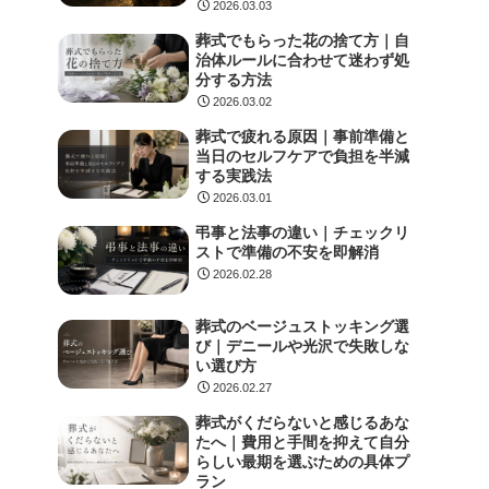
2026.03.03
葬式でもらった花の捨て方｜自
治体ルールに合わせて迷わず処
分する方法
2026.03.02
葬式で疲れる原因｜事前準備と
当日のセルフケアで負担を半減
する実践法
2026.03.01
弔事と法事の違い｜チェックリ
ストで準備の不安を即解消
2026.02.28
葬式のベージュストッキング選
び｜デニールや光沢で失敗しな
い選び方
2026.02.27
葬式がくだらないと感じるあな
たへ｜費用と手間を抑えて自分
らしい最期を選ぶための具体プ
ラン