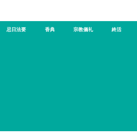
忌日法要
香典
宗教儀礼
終活