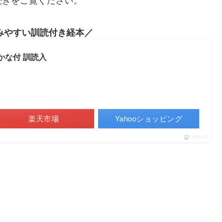
続きをご覧ください。
みやすい訓読付き経本
かな付 訓読入
楽天市場
Yahooショッピング
ポチップ