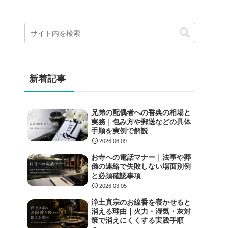
新着記事
兄弟の配偶者への香典の相場と
実務｜包み方や郵送などの具体
手順を実例で解説
2026.06.09
お寺への電話マナー｜法事や葬
儀の連絡で失敗しない場面別例
と必須確認事項
2026.03.05
浄土真宗のお線香を寝かせると
消える理由｜火力・湿気・灰対
策で消えにくくする実践手順