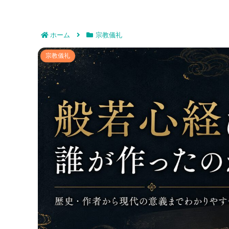
ホーム
宗教儀礼
般若心経は誰が作ったのか徹底解説｜歴
宗教儀礼