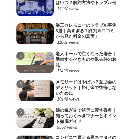
はいつ？解約方法やトラブル例
14447 views
洛王セレモニーのトラブル事例
3選｜高すぎる？評判＆口コミ
から見た料金の真実！
11801 views
老人ホームで亡くなった場合｜
準備するべきものや退去時のお
礼
11426 views
メモリードはやばい？互助会の
デメリット｜掛け金で後悔しな
いために
10149 views
娘の嫁ぎ先で祖母に渡す香典｜
知っておくべきマナーとポイン
ト徹底ガイド
9567 views
コンビニで買える黒ネクタイの