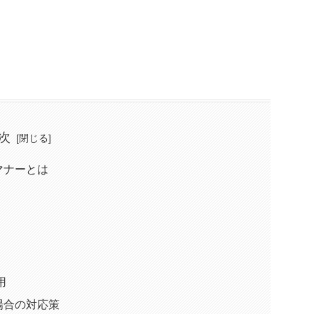
次
マナーとは
用
場合の対応策