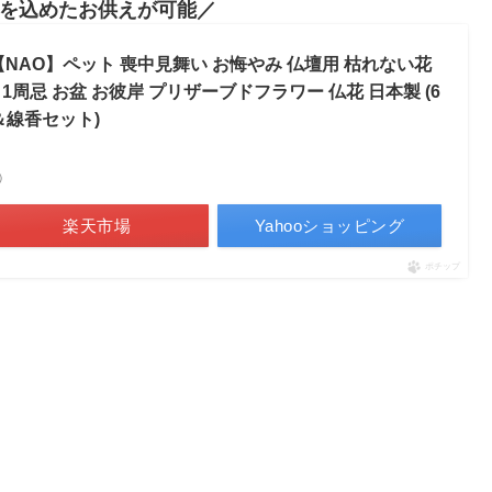
を込めたお供えが可能
 【NAO】ペット 喪中見舞い お悔やみ 仏壇用 枯れない花
 1周忌 お盆 お彼岸 プリザーブドフラワー 仏花 日本製 (6
＆線香セット)
べ）
楽天市場
Yahooショッピング
ポチップ