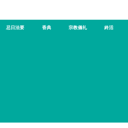
忌日法要
香典
宗教儀礼
終活