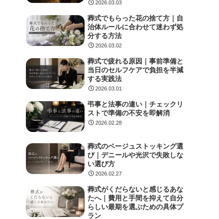
2026.03.03
葬式でもらった花の捨て方｜自
治体ルールに合わせて迷わず処
分する方法
2026.03.02
葬式で疲れる原因｜事前準備と
当日のセルフケアで負担を半減
する実践法
2026.03.01
弔事と法事の違い｜チェックリ
ストで準備の不安を即解消
2026.02.28
葬式のベージュストッキング選
び｜デニールや光沢で失敗しな
い選び方
2026.02.27
葬式がくだらないと感じるあな
たへ｜費用と手間を抑えて自分
らしい最期を選ぶための具体プ
ラン