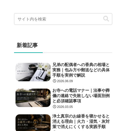
新着記事
兄弟の配偶者への香典の相場と
実務｜包み方や郵送などの具体
手順を実例で解説
2026.06.09
お寺への電話マナー｜法事や葬
儀の連絡で失敗しない場面別例
と必須確認事項
2026.03.05
浄土真宗のお線香を寝かせると
消える理由｜火力・湿気・灰対
策で消えにくくする実践手順