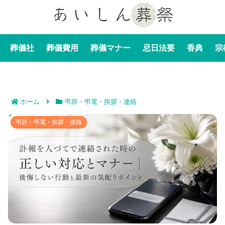
葬儀社
葬儀費用
葬儀マナー
忌日法要
香典
宗
ホーム
弔辞・弔電・挨拶・連絡
訃報を人づてで連絡された時の正しい対応とマナー｜後
弔辞・弔電・挨拶・連絡
悔しない行動と最新の気配りポイント