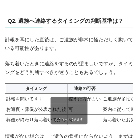
Q2. 遺族へ連絡するタイミングの判断基準は？
訃報を耳にした直後は、ご遺族が非常に慌ただしく動いて
いる可能性があります。
落ち着いたときに連絡をするのが望ましいですが、タイミ
ングをどう判断すべきか迷うこともあるでしょう。
タイミング
連絡の可否
訃報を聞いてすぐ
控えた方がよい
ご遺族が多忙な
お通夜・葬儀が公表された後
可
案内に従って連
葬儀が終わり落ち着いてから
可
落ち着いたお気
スクロールできます
情報がない場合は、ご遺族の負担にならないよう、まずは