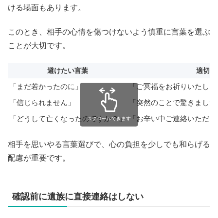
ける場面もあります。
このとき、相手の心情を傷つけないよう慎重に言葉を選ぶ
ことが大切です。
避けたい言葉
適切な
「まだ若かったのに」
「ご冥福をお祈りいたしま
「信じられません」
「突然のことで驚きました
「どうして亡くなったのですか？」
「お辛い中ご連絡いただき
スクロールできます
相手を思いやる言葉選びで、心の負担を少しでも和らげる
配慮が重要です。
確認前に遺族に直接連絡はしない