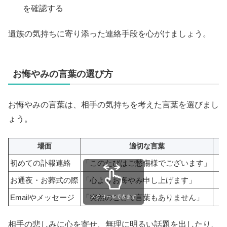
を確認する
遺族の気持ちに寄り添った連絡手段を心がけましょう。
お悔やみの言葉の選び方
お悔やみの言葉は、相手の気持ちを考えた言葉を選びまし
ょう。
場面
適切な言葉
初めての訃報連絡
「このたびはご愁傷様でございます」
「
お通夜・お葬式の際
「心よりお悔やみ申し上げます」
「
Emailやメッセージ
「突然のことで言葉もありません」
「
スクロールできます
相手の悲しみに心を寄せ、無理に明るい話題を出したり、