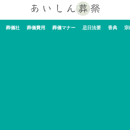
葬儀社
葬儀費用
葬儀マナー
忌日法要
香典
宗