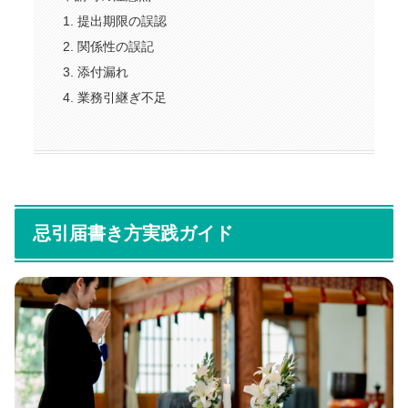
提出期限の誤認
関係性の誤記
添付漏れ
業務引継ぎ不足
忌引届書き方実践ガイド