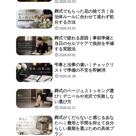
2026.03.03
葬式でもらった花の捨て方｜自
治体ルールに合わせて迷わず処
分する方法
2026.03.02
葬式で疲れる原因｜事前準備と
当日のセルフケアで負担を半減
する実践法
2026.03.01
弔事と法事の違い｜チェックリ
ストで準備の不安を即解消
2026.02.28
葬式のベージュストッキング選
び｜デニールや光沢で失敗しな
い選び方
2026.02.27
葬式がくだらないと感じるあな
たへ｜費用と手間を抑えて自分
らしい最期を選ぶための具体プ
ラン