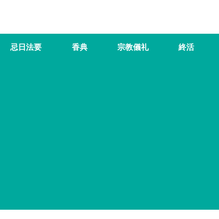
忌日法要
香典
宗教儀礼
終活