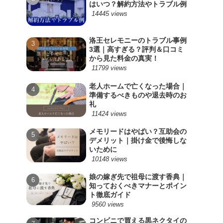
はいつ？解約方法やトラブル例
14445 views
洛王セレモニーのトラブル事例
3選｜高すぎる？評判＆口コミ
から見た料金の真実！
11799 views
老人ホームで亡くなった場合｜
準備するべきものや退去時のお
礼
11424 views
メモリードはやばい？互助会の
デメリット｜掛け金で後悔しな
いために
10148 views
娘の嫁ぎ先で祖母に渡す香典｜
知っておくべきマナーとポイン
ト徹底ガイド
9560 views
コンビニで買える黒ネクタイの