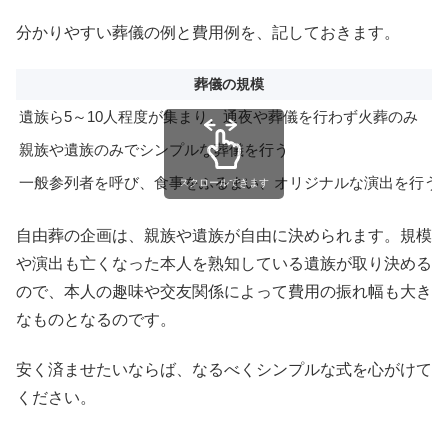
分かりやすい葬儀の例と費用例を、記しておきます。
葬儀の規模
遺族ら5～10人程度が集まり、通夜や葬儀を行わず火葬のみ
親族や遺族のみでシンプルな葬儀を行う
一般参列者を呼び、食事をふるまい、オリジナルな演出を行う
スクロールできます
自由葬の企画は、親族や遺族が自由に決められます。規模
や演出も亡くなった本人を熟知している遺族が取り決める
ので、本人の趣味や交友関係によって費用の振れ幅も大き
なものとなるのです。
安く済ませたいならば、なるべくシンプルな式を心がけて
ください。