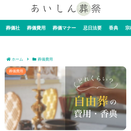
葬儀社
葬儀費用
葬儀マナー
忌日法要
香典
宗
ホーム
葬儀費用
自由葬の費用や香典は？音楽葬やホテル葬などの具体例
葬儀費用
も解説