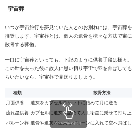
宇宙葬
いつか宇宙旅行を夢見ていた人とのお別れには、宇宙葬を
推奨します。宇宙葬とは、個人の遺骨を様々な方法で宙に
散骨する葬儀。
一口に宇宙葬といっても、下記のように供養手段は様々。
この世を去った後に故人に思い切り宇宙で羽を伸ばしても
らいたいなら、宇宙葬で見送りましょう。
種類
散骨方法
月面供養
遺灰をカプセルロケットに詰めて月に送る
流れ星供養
カプセルに遺灰を詰めて人工衛星に乗せて打ち上げ
バルーン葬
遺骨や遺灰を巨大なバルーンに入れて空へ飛ばして
スクロールできます